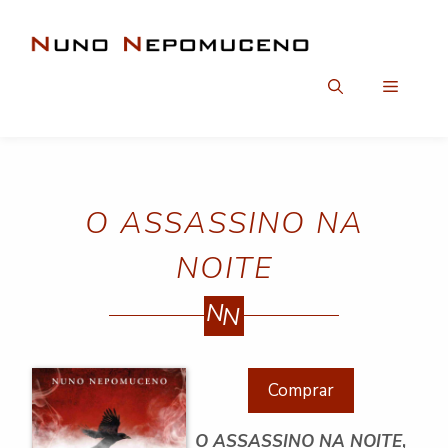
Saltar
para
o
conteúdo
Menu
O ASSASSINO NA
NOITE
N
N
Comprar
O ASSASSINO NA NOITE
,