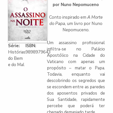
por Nuno Nepomuceno
Conto inspirado em
A Morte
do Papa
, um livro por Nuno
Nepomuceno.
Um assassino profissional
Série:
ISBN:
infiltra-se no Palácio
Histórias
9898979643
Apostólico na Cidade do
do Bem
Vaticano com apenas um
e do Mal
propósito – matar o Papa.
Todavia, enquanto vai
descobrindo os segredos que
se escondem entre as paredes
dos aposentos privados de
Sua Santidade, rapidamente
percebe que poderá ter
chegado demasiado tarde.