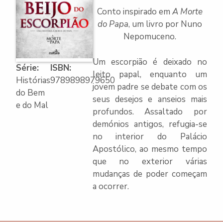
Conto inspirado em
A Morte
do Papa
, um livro por Nuno
Nepomuceno.
Um escorpião é deixado no
Série:
ISBN:
leito papal, enquanto um
Histórias
9789898979650
jovem padre se debate com os
do Bem
seus desejos e anseios mais
e do Mal
profundos. Assaltado por
demónios antigos, refugia-se
no interior do Palácio
Apostólico, ao mesmo tempo
que no exterior várias
mudanças de poder começam
a ocorrer.