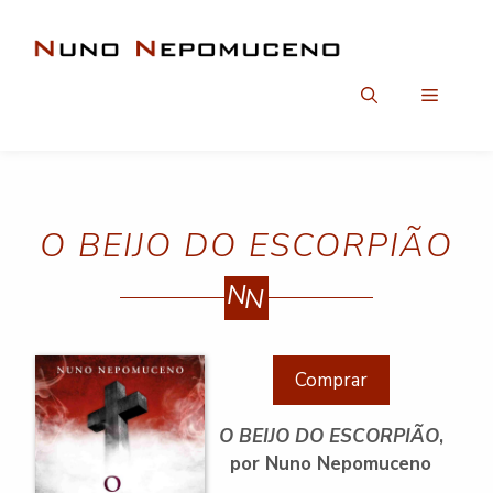
Saltar
para
o
conteúdo
Menu
O BEIJO DO ESCORPIÃO
N
N
Comprar
O BEIJO DO ESCORPIÃO
,
por Nuno Nepomuceno