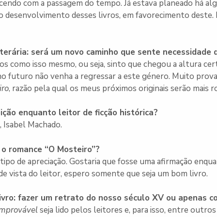
ecendo com a passagem do tempo. Já estava planeado há alg
o desenvolvimento desses livros, em favorecimento deste. Pe
iterária: será um novo caminho que sente necessidade 
os como isso mesmo, ou seja, sinto que chegou a altura cer
 no futuro não venha a regressar a este género. Muito pro
iro
, razão pela qual os meus próximos originais serão mais r
ição enquanto leitor de ficção histórica?
, Isabel Machado.
, o romance “O Mosteiro”?
e tipo de apreciação. Gostaria que fosse uma afirmação enqu
e vista do leitor, espero somente que seja um bom livro.
ivro: fazer um retrato do nosso século XV ou apenas c
Improvável
seja lido pelos leitores e, para isso, entre outro