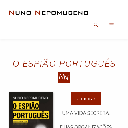
Saltar
para
o
conteúdo
Menu
O ESPIÃO PORTUGUÊS
N
N
Comprar
UMA VIDA SECRETA.
DUAS ORGANIZAÇÕES